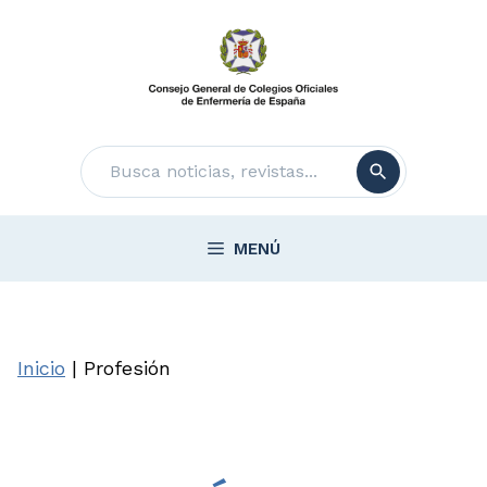
Saltar
al
contenido
Buscar
MENÚ
Inicio
|
Profesión