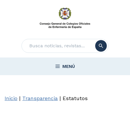
Saltar
al
contenido
Buscar
MENÚ
Inicio
|
Transparencia
|
Estatutos