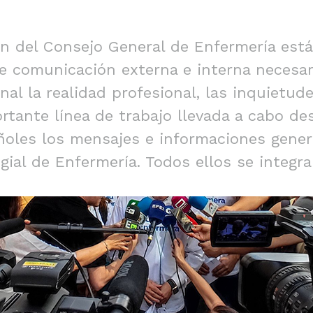
 del Consejo General de Enfermería está 
e comunicación externa e interna necesari
nal la realidad profesional, las inquietud
ortante línea de trabajo llevada a cabo d
añoles los mensajes e informaciones gene
gial de Enfermería. Todos ellos se integra