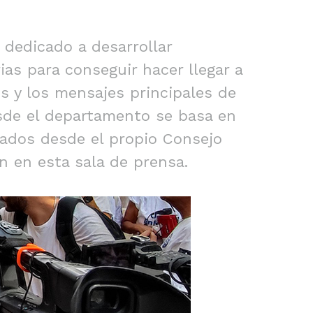
dedicado a desarrollar
as para conseguir hacer llegar a
es y los mensajes principales de
esde el departamento se basa en
rados desde el propio Consejo
n en esta sala de prensa.