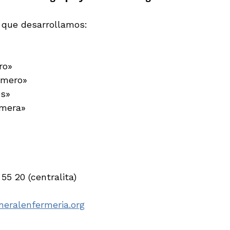
 que desarrollamos:
ro»
ermero»
es»
rmera»
 55 20 (centralita)
eralenfermeria.org