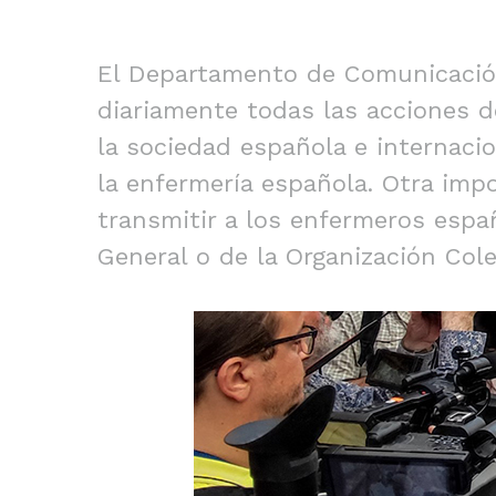
El Departamento de Comunicación
diariamente todas las acciones d
la sociedad española e internacio
la enfermería española. Otra imp
transmitir a los enfermeros esp
General o de la Organización Cole