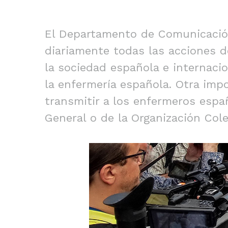
El Departamento de Comunicación
diariamente todas las acciones d
la sociedad española e internacio
la enfermería española. Otra imp
transmitir a los enfermeros esp
General o de la Organización Cole