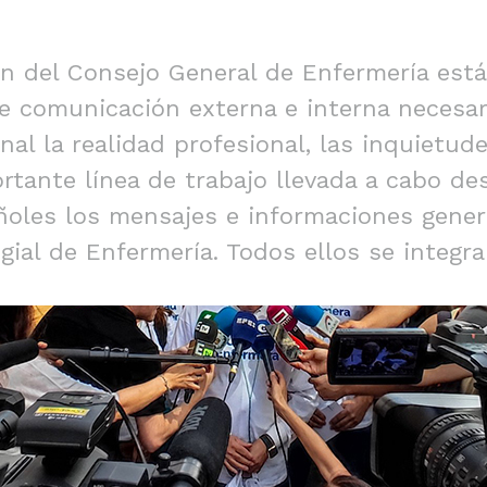
 del Consejo General de Enfermería está 
e comunicación externa e interna necesari
nal la realidad profesional, las inquietud
ortante línea de trabajo llevada a cabo d
añoles los mensajes e informaciones gene
gial de Enfermería. Todos ellos se integra