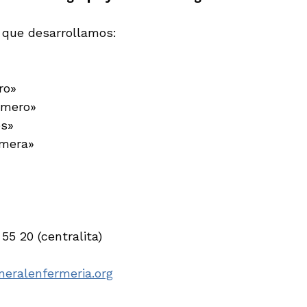
 que desarrollamos:
ro»
ermero»
es»
rmera»
 55 20 (centralita)
eralenfermeria.org