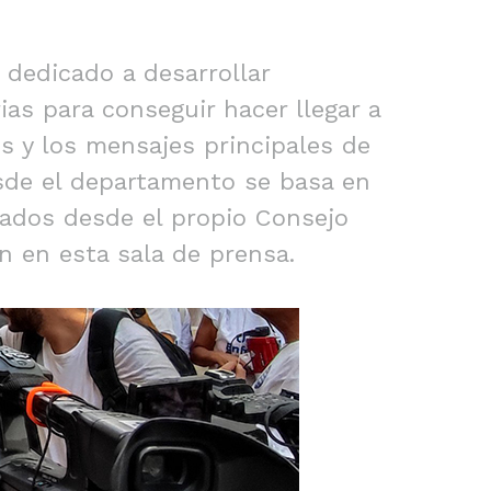
dedicado a desarrollar
as para conseguir hacer llegar a
es y los mensajes principales de
esde el departamento se basa en
rados desde el propio Consejo
n en esta sala de prensa.