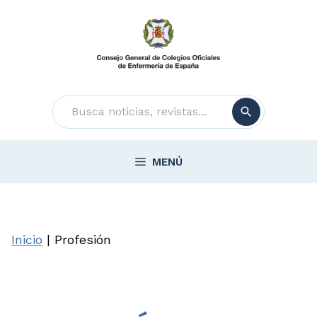
Saltar
al
contenido
Buscar
MENÚ
Inicio
|
Profesión