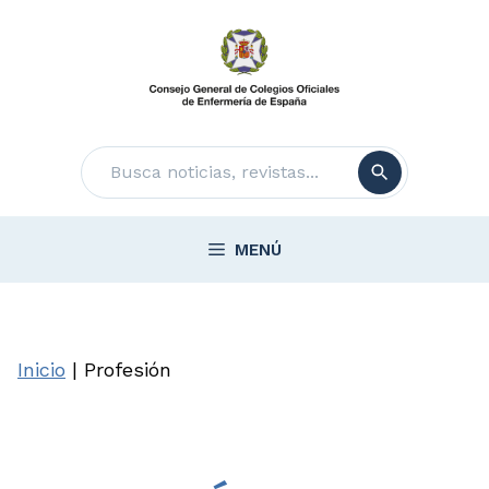
Saltar
al
contenido
Buscar
MENÚ
Inicio
|
Profesión