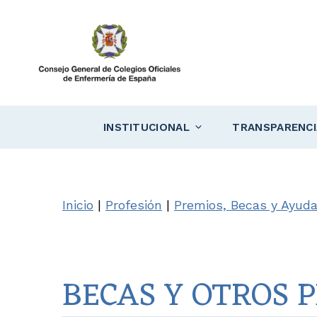
Saltar
al
contenido
INSTITUCIONAL
TRANSPARENCI
Inicio
|
Profesión
|
Premios, Becas y Ayuda
BECAS Y OTROS 