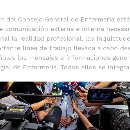
 del Consejo General de Enfermería está 
e comunicación externa e interna necesari
nal la realidad profesional, las inquietud
ortante línea de trabajo llevada a cabo d
añoles los mensajes e informaciones gene
gial de Enfermería. Todos ellos se integra