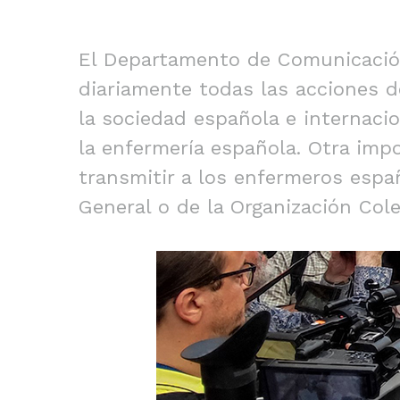
El Departamento de Comunicación
diariamente todas las acciones d
la sociedad española e internacio
la enfermería española. Otra imp
transmitir a los enfermeros esp
General o de la Organización Cole