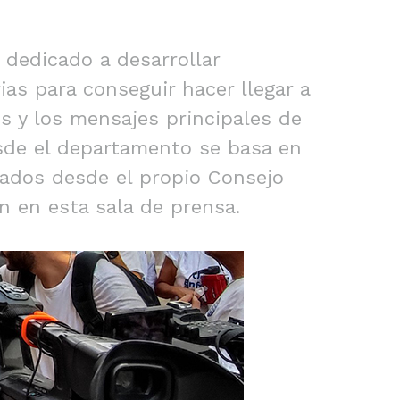
dedicado a desarrollar
as para conseguir hacer llegar a
es y los mensajes principales de
esde el departamento se basa en
rados desde el propio Consejo
n en esta sala de prensa.