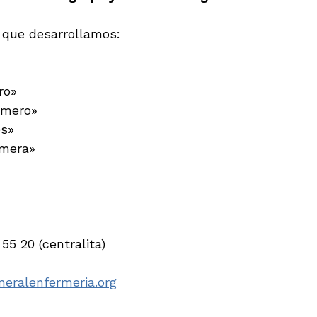
 que desarrollamos:
ro»
ermero»
es»
rmera»
 55 20 (centralita)
eralenfermeria.org